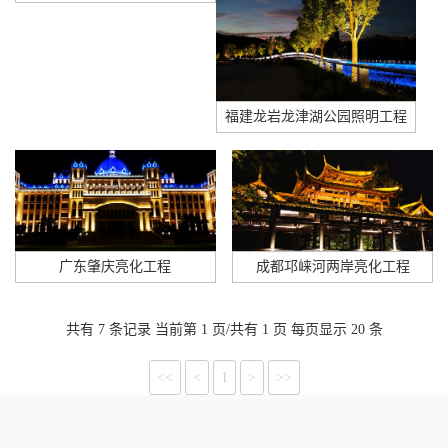
福建龙岩龙津湖公园照明工程
广东肇庆亮化工程
成都邛崃河两岸亮化工程
共有 7 条记录 当前第 1 页/共有 1 页 每页显示 20 条
<<
<
1
>
>>