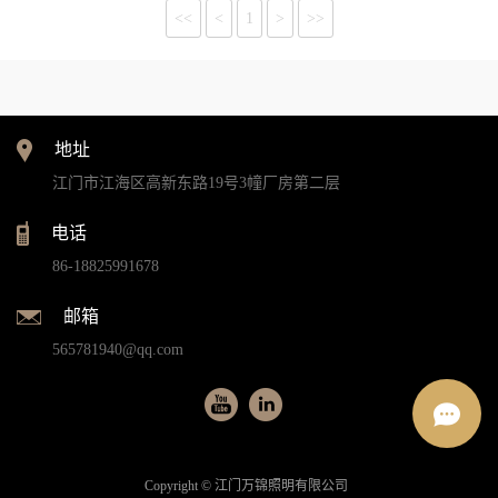
<<
<
1
>
>>
地址
江门市江海区高新东路19号3幢厂房第二层
电话
86-18825991678
邮箱
565781940@qq.com
Copyright © 江门万锦照明有限公司